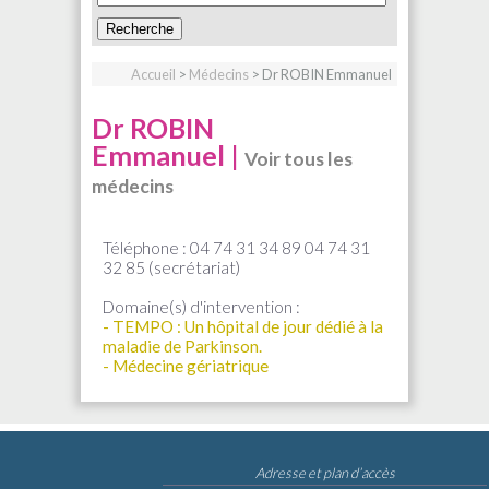
Accueil
>
Médecins
> Dr ROBIN Emmanuel
Dr ROBIN
Emmanuel |
Voir tous les
médecins
Téléphone : 04 74 31 34 89 04 74 31
32 85 (secrétariat)
Domaine(s) d'intervention :
- TEMPO : Un hôpital de jour dédié à la
maladie de Parkinson.
- Médecine gériatrique
Adresse et plan d’accès