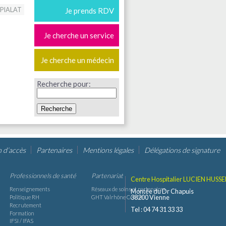
 PIALAT
Je prends RDV
Je cherche un service
Je cherche un médecin
Recherche pour:
n d’accès
Partenaires
Mentions légales
Délégations de signature
Professionnels de santé
Partenariat
Centre Hospitalier LUCIEN HUSSE
Renseignements
Réseaux de soins et partenaires
Montée du Dr Chapuis
38200 Vienne
Politique RH
GHT Valrhône Centre
Recrutement
Tel : 04 74 31 33 33
Formation
IFSI / IFAS