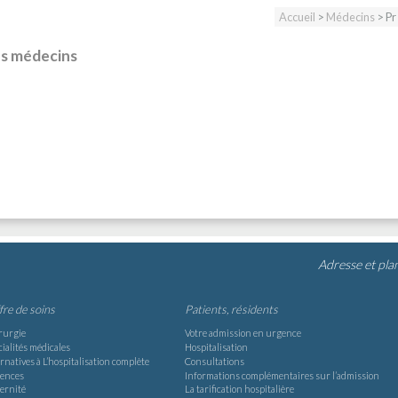
Accueil
>
Médecins
> Pr
es médecins
Adresse et pla
ffre de soins
Patients, résidents
rurgie
Votre admission en urgence
ialités médicales
Hospitalisation
rnatives à L’hospitalisation complète
Consultations
ences
Informations complémentaires sur l’admission
ernité
La tarification hospitalière