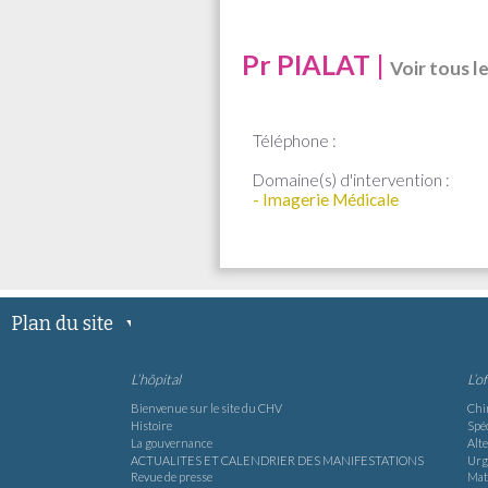
Pr PIALAT |
Voir tous l
Téléphone :
Domaine(s) d'intervention :
- Imagerie Médicale
Plan du site
L’hôpital
L’o
Bienvenue sur le site du CHV
Chi
Histoire
Spéc
La gouvernance
Alte
ACTUALITES ET CALENDRIER DES MANIFESTATIONS
Urg
Revue de presse
Mat