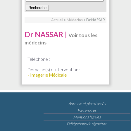
Accueil
>
Médecins
> Dr NASSAR
Dr NASSAR |
Voir tous les
médecins
Téléphone :
Domaine(s) d'intervention :
- Imagerie Médicale
Adresse et plan d’accès
Partenaires
Mentions légales
Délégations de signature