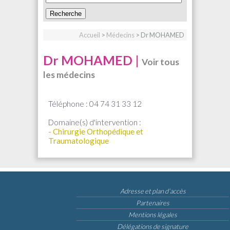
Accueil
>
Médecins
> Dr MOHAMED
Dr MOHAMED |
Voir tous
les médecins
Téléphone : 04 74 31 33 12
Domaine(s) d'intervention :
- Chirurgie Orthopédique et
Traumatologique
Adresse et plan d’accès
Partenaires
Mentions légales
Délégations de signature