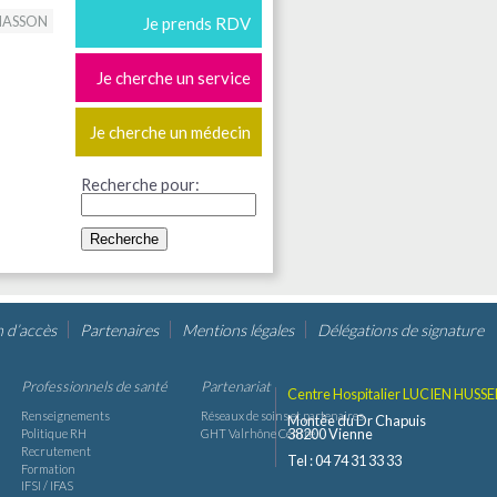
MASSON
Je prends RDV
Je cherche un service
Je cherche un médecin
Recherche pour:
n d’accès
Partenaires
Mentions légales
Délégations de signature
Professionnels de santé
Partenariat
Centre Hospitalier LUCIEN HUSSE
Renseignements
Réseaux de soins et partenaires
Montée du Dr Chapuis
38200 Vienne
Politique RH
GHT Valrhône Centre
Recrutement
Tel : 04 74 31 33 33
Formation
IFSI / IFAS