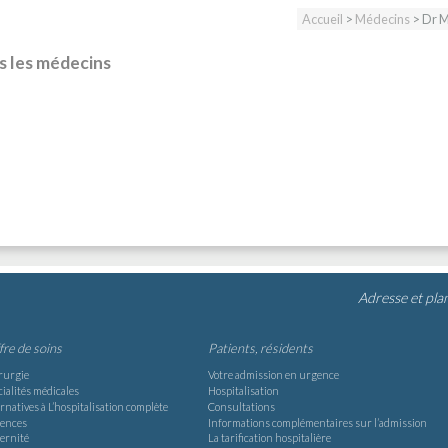
Accueil
>
Médecins
> Dr 
s les médecins
Adresse et pla
ffre de soins
Patients, résidents
rurgie
Votre admission en urgence
ialités médicales
Hospitalisation
rnatives à L’hospitalisation complète
Consultations
ences
Informations complémentaires sur l’admission
ernité
La tarification hospitalière