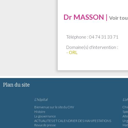
Dr MASSON |
Voir tou
Téléphone : 04 74 31 33 71
Domaine(s) d'intervention :
- ORL
Plan du site
L’hôpital
L’o
Bienvenue sur le site du CHV
Chi
Histoire
Spéc
La gouvernance
Alte
ACTUALITES ET CALENDRIER DES MANIFESTATIONS
Urg
Revue de presse
Mat