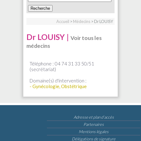
Accueil
>
Médecins
> Dr LOUISY
Dr LOUISY |
Voir tous les
médecins
Téléphone : 04 74 31 33 50/51
(secrétariat)
Domaine(s) d'intervention :
- Gynécologie, Obstétrique
Adresse et plan d’accès
Partenaires
Mentions légales
Délégations de signature