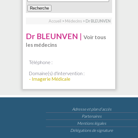
Accueil
>
Médecins
> Dr BLEUNVEN
Dr BLEUNVEN |
Voir tous
les médecins
Téléphone :
Domaine(s) d'intervention :
- Imagerie Médicale
Adresse et plan d’accès
Partenaires
Mentions légales
Délégations de signature