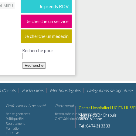
OUMIEU
Je prends RDV
Je cherche un service
Je cherche un médecin
Recherche pour:
n d’accès
Partenaires
Mentions légales
Délégations de signature
Professionnels de santé
Partenariat
Centre Hospitalier LUCIEN HUSSE
Renseignements
Réseaux de soins et partenaires
Montée du Dr Chapuis
38200 Vienne
Politique RH
GHT Valrhône Centre
Recrutement
Tel : 04 74 31 33 33
Formation
IFSI / IFAS