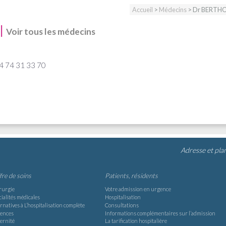
Accueil
>
Médecins
> Dr BERTH
|
Voir tous les médecins
04 74 31 33 70
Adresse et pla
ffre de soins
Patients, résidents
rurgie
Votre admission en urgence
ialités médicales
Hospitalisation
rnatives à L’hospitalisation complète
Consultations
ences
Informations complémentaires sur l’admission
ernité
La tarification hospitalière