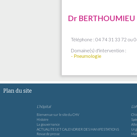
Dr BERTHOUMIEU 
Téléphone : 04 74 31 33 72 ou 
Domaine(s) d'intervention :
- Pneumologie
Plan du site
L’hôpital
L’o
Bienvenue sur le site du CHV
Chi
Histoire
Spéc
La gouvernance
Alte
ACTUALITES ET CALENDRIER DES MANIFESTATIONS
Urg
Revue de presse
Mat