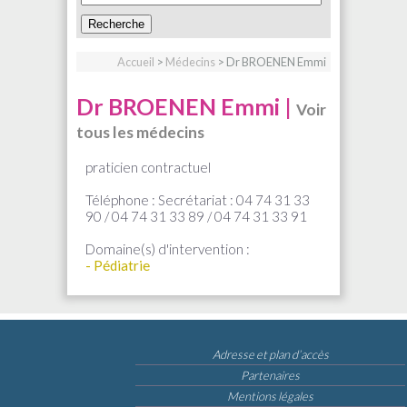
Accueil
>
Médecins
> Dr BROENEN Emmi
Dr BROENEN Emmi |
Voir
tous les médecins
praticien contractuel
Téléphone : Secrétariat : 04 74 31 33
90 / 04 74 31 33 89 / 04 74 31 33 91
Domaine(s) d'intervention :
- Pédiatrie
Adresse et plan d’accès
Partenaires
Mentions légales