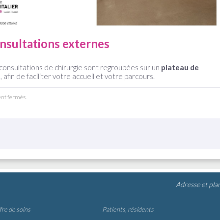
nsultations externes
s consultations de chirurgie sont regroupées sur un
plateau de
e
, afin de faciliter votre accueil et votre parcours.
ent fermés.
Adresse et pla
ffre de soins
Patients, résidents