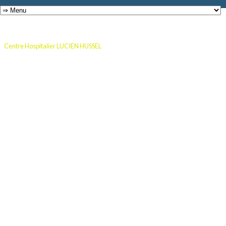
Centre Hospitalier LUCIEN HUSSEL
Montée du Dr Chapuis
38200 Vienne
Tel : 04
74 31 33 33